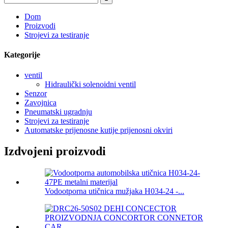
Dom
Proizvodi
Strojevi za testiranje
Kategorije
ventil
Hidraulički solenoidni ventil
Senzor
Zavojnica
Pneumatski ugradnju
Strojevi za testiranje
Automatske prijenosne kutije prijenosni okviri
Izdvojeni proizvodi
Vodootporna utičnica mužjaka H034-24 -...