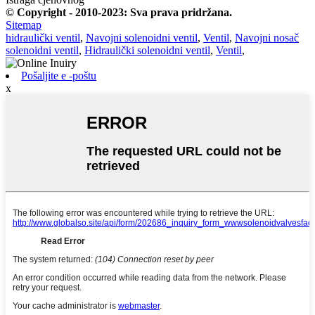
© Copyright - 2010-2023: Sva prava pridržana.
Sitemap
hidraulički ventil
,
Navojni solenoidni ventil
,
Ventil
,
Navojni nosač
solenoidni ventil
,
Hidraulički solenoidni ventil
,
Ventil
,
Pošaljite e -poštu
x