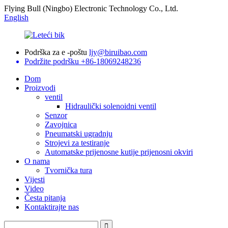
Flying Bull (Ningbo) Electronic Technology Co., Ltd.
English
Podrška za e -poštu
ljy@biruibao.com
Podržite podršku
+86-18069248236
Dom
Proizvodi
ventil
Hidraulički solenoidni ventil
Senzor
Zavojnica
Pneumatski ugradnju
Strojevi za testiranje
Automatske prijenosne kutije prijenosni okviri
O nama
Tvornička tura
Vijesti
Video
Česta pitanja
Kontaktirajte nas