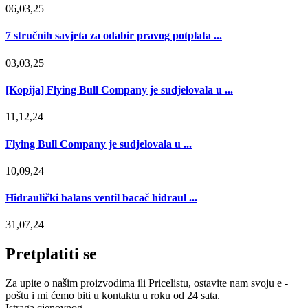
06,03,25
7 stručnih savjeta za odabir pravog potplata ...
03,03,25
[Kopija] Flying Bull Company je sudjelovala u ...
11,12,24
Flying Bull Company je sudjelovala u ...
10,09,24
Hidraulički balans ventil bacač hidraul ...
31,07,24
Pretplatiti se
Za upite o našim proizvodima ili Pricelistu, ostavite nam svoju e -
poštu i mi ćemo biti u kontaktu u roku od 24 sata.
Istraga cjenovnog