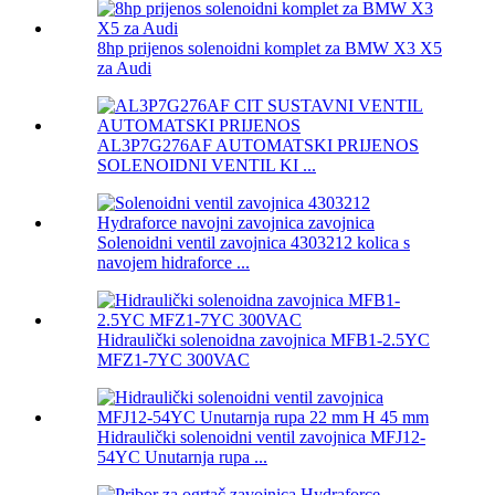
8hp prijenos solenoidni komplet za BMW X3 X5
za Audi
AL3P7G276AF AUTOMATSKI PRIJENOS
SOLENOIDNI VENTIL KI ...
Solenoidni ventil zavojnica 4303212 kolica s
navojem hidraforce ...
Hidraulički solenoidna zavojnica MFB1-2.5YC
MFZ1-7YC 300VAC
Hidraulički solenoidni ventil zavojnica MFJ12-
54YC Unutarnja rupa ...