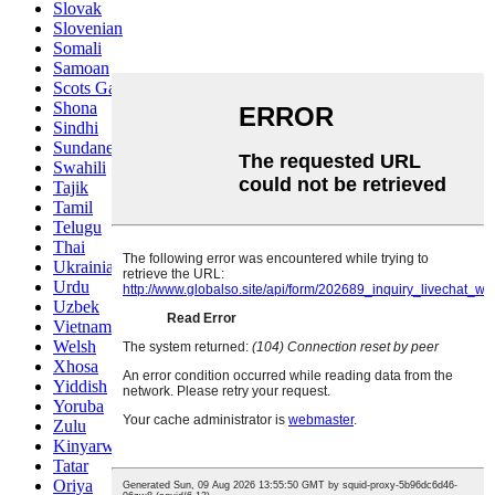
Slovak
Slovenian
Somali
Samoan
Scots Gaelic
Shona
Sindhi
Sundanese
Swahili
Tajik
Tamil
Telugu
Thai
Ukrainian
Urdu
Uzbek
Vietnamese
Welsh
Xhosa
Yiddish
Yoruba
Zulu
Kinyarwanda
Tatar
Oriya