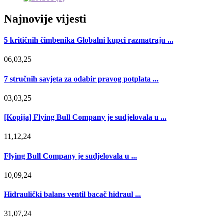
Najnovije vijesti
5 kritičnih čimbenika Globalni kupci razmatraju ...
06,03,25
7 stručnih savjeta za odabir pravog potplata ...
03,03,25
[Kopija] Flying Bull Company je sudjelovala u ...
11,12,24
Flying Bull Company je sudjelovala u ...
10,09,24
Hidraulički balans ventil bacač hidraul ...
31,07,24