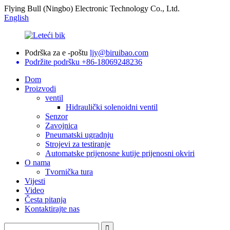
Flying Bull (Ningbo) Electronic Technology Co., Ltd.
English
Podrška za e -poštu
ljy@biruibao.com
Podržite podršku
+86-18069248236
Dom
Proizvodi
ventil
Hidraulički solenoidni ventil
Senzor
Zavojnica
Pneumatski ugradnju
Strojevi za testiranje
Automatske prijenosne kutije prijenosni okviri
O nama
Tvornička tura
Vijesti
Video
Česta pitanja
Kontaktirajte nas