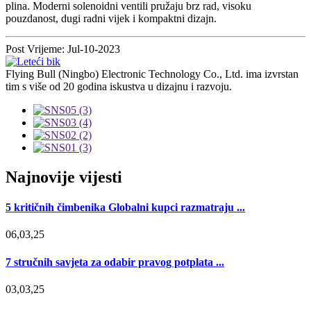
plina. Moderni solenoidni ventili pružaju brz rad, visoku
pouzdanost, dugi radni vijek i kompaktni dizajn.
Post Vrijeme: Jul-10-2023
Flying Bull (Ningbo) Electronic Technology Co., Ltd. ima izvrstan
tim s više od 20 godina iskustva u dizajnu i razvoju.
Najnovije vijesti
5 kritičnih čimbenika Globalni kupci razmatraju ...
06,03,25
7 stručnih savjeta za odabir pravog potplata ...
03,03,25