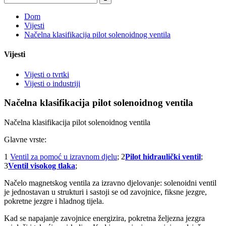
Dom
Vijesti
Načelna klasifikacija pilot solenoidnog ventila
Vijesti
Vijesti o tvrtki
Vijesti o industriji
Načelna klasifikacija pilot solenoidnog ventila
Načelna klasifikacija pilot solenoidnog ventila
Glavne vrste:
1
Ventil za pomoć u izravnom djelu
; 2
Pilot hidraulički ventil
;
3
Ventil visokog tlaka
;
Načelo magnetskog ventila za izravno djelovanje: solenoidni ventil
je jednostavan u strukturi i sastoji se od zavojnice, fiksne jezgre,
pokretne jezgre i hladnog tijela.
Kad se napajanje zavojnice energizira, pokretna željezna jezgra