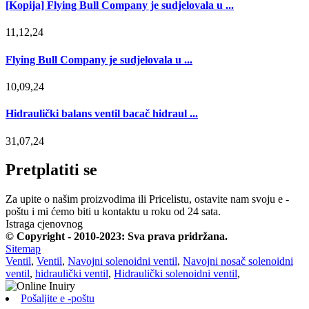
[Kopija] Flying Bull Company je sudjelovala u ...
11,12,24
Flying Bull Company je sudjelovala u ...
10,09,24
Hidraulički balans ventil bacač hidraul ...
31,07,24
Pretplatiti se
Za upite o našim proizvodima ili Pricelistu, ostavite nam svoju e -
poštu i mi ćemo biti u kontaktu u roku od 24 sata.
Istraga cjenovnog
© Copyright - 2010-2023: Sva prava pridržana.
Sitemap
Ventil
,
Ventil
,
Navojni solenoidni ventil
,
Navojni nosač solenoidni
ventil
,
hidraulički ventil
,
Hidraulički solenoidni ventil
,
Pošaljite e -poštu