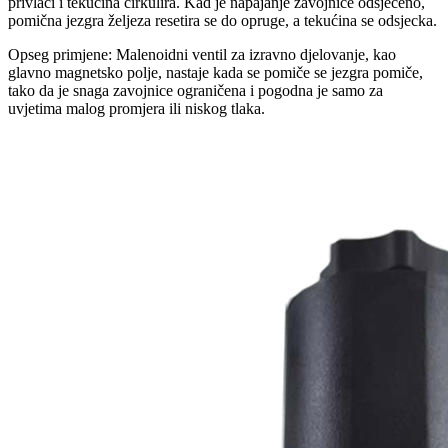
privlači i tekućina cirkulira. Kad je napajanje zavojnice odsječeno,
pomična jezgra željeza resetira se do opruge, a tekućina se odsjecka.
Opseg primjene: Malenoidni ventil za izravno djelovanje, kao
glavno magnetsko polje, nastaje kada se pomiče se jezgra pomiče,
tako da je snaga zavojnice ograničena i pogodna je samo za
uvjetima malog promjera ili niskog tlaka.