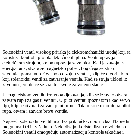
Solenoidni ventil visokog pritiska je elektromehanički uređaj koji se
koristi za kontrolu protoka tekućine ili plina. Ventil upravlja
električnom strujom, kojom upravlja zavojnica. Kad je zavojnica
energizirana, stvara se magnetsko polje, zbog čega se klip u
zavojnici pomaknuo. Ovisno o dizajnu ventila, klip će otvoriti bilo
koji solenoidni ventil za zatvaranje ventila. Kad se struja ukloni iz
zavojnice, ventil će se vratiti u svoje zatvoreno stanje.
U magnetskom ventilu izravnog djelovanja, klip se izravno otvara i
zatvara rupu za gas u ventilu. U pilot ventilu (poznatom i kao servo
tip), klip se otvara i zatvara pilot rupu. Tlak, u kojem dominira pilot
rupa, otvara i zatvara brtvu ventila.
Najčešći solenoidni ventil ima dva priključka: ulaz i izlaz. Napredni
mogu imati tri ili više luka. Neki dizajni koriste dizajn razdjelnika.
Solenoidni ventili omogućuju automatizaciju kontrole tekućine i