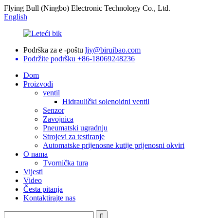
Flying Bull (Ningbo) Electronic Technology Co., Ltd.
English
Podrška za e -poštu
ljy@biruibao.com
Podržite podršku
+86-18069248236
Dom
Proizvodi
ventil
Hidraulički solenoidni ventil
Senzor
Zavojnica
Pneumatski ugradnju
Strojevi za testiranje
Automatske prijenosne kutije prijenosni okviri
O nama
Tvornička tura
Vijesti
Video
Česta pitanja
Kontaktirajte nas