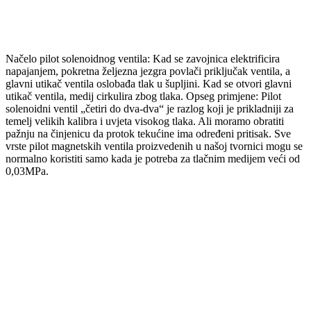
Načelo pilot solenoidnog ventila: Kad se zavojnica elektrificira
napajanjem, pokretna željezna jezgra povlači priključak ventila, a
glavni utikač ventila oslobađa tlak u šupljini. Kad se otvori glavni
utikač ventila, medij cirkulira zbog tlaka. Opseg primjene: Pilot
solenoidni ventil „četiri do dva-dva“ je razlog koji je prikladniji za
temelj velikih kalibra i uvjeta visokog tlaka. Ali moramo obratiti
pažnju na činjenicu da protok tekućine ima određeni pritisak. Sve
vrste pilot magnetskih ventila proizvedenih u našoj tvornici mogu se
normalno koristiti samo kada je potreba za tlačnim medijem veći od
0,03MPa.